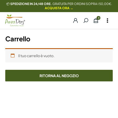
Vai
📦
SPEDIZIONE IN 24/48 ORE.
GRATUITA PER ORDINI SOPRA I 50,00€.
ACQUISTA ORA →
al
contenuto
Carrello
Il tuo carrello è vuoto.
RITORNA AL NEGOZIO