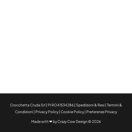
Crocchetta Cruda Srl | PI RO41534286 |
Spedizioni & Resi
|
Termini &
Condizioni
|
Privacy Policy
|
Cookie Policy
|
Preferenze Privacy
Made with ❤ by Crazy Cow Design © 2026