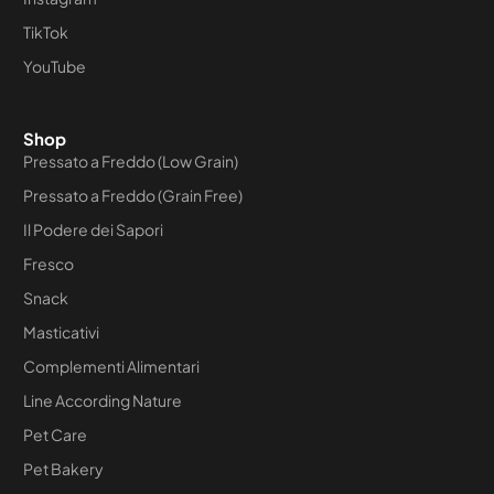
TikTok
YouTube
Shop
Pressato a Freddo (Low Grain)
Pressato a Freddo (Grain Free)
Il Podere dei Sapori
Fresco
Snack
Masticativi
Complementi Alimentari
Line According Nature
Pet Care
Pet Bakery