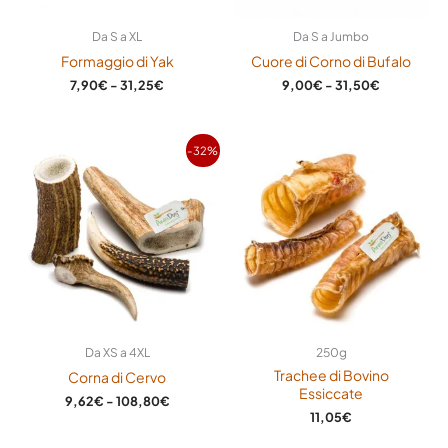
Da S a XL
Da S a Jumbo
Formaggio di Yak
Cuore di Corno di Bufalo
7,90
€
-
31,25
€
9,00
€
-
31,50
€
Fascia
-32%
di
prezzo:
da
9,62€
a
108,80€
Da XS a 4XL
250g
Trachee di Bovino
Corna di Cervo
Essiccate
9,62
€
-
108,80
€
11,05
€