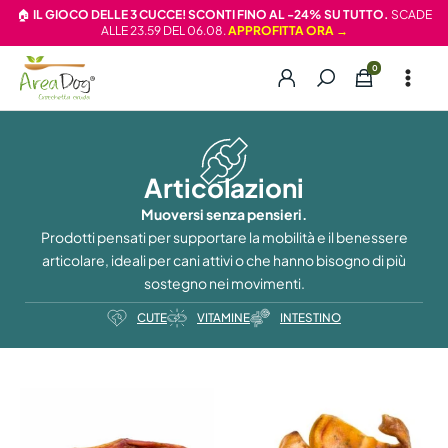
Vai
🏠
IL GIOCO DELLE 3 CUCCE! SCONTI FINO AL -24% SU TUTTO.
SCADE
ALLE 23.59 DEL 06.08.
APPROFITTA ORA →
al
contenuto
Articolazioni
Muoversi senza pensieri.
Prodotti pensati per supportare la mobilità e il benessere
articolare, ideali per cani attivi o che hanno bisogno di più
sostegno nei movimenti.
CUTE
VITAMINE
INTESTINO