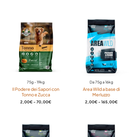
Fascia
Fascia
di
di
prezzo:
prezzo:
da
da
2,00€
2,00€
a
a
70,00€
165,00€
75g - 19kg
Da 75g a 16kg
Il Podere dei Sapori con
Area Wild a base di
Tonno e Zucca
Merluzzo
2,00
€
-
70,00
€
2,00
€
-
165,00
€
Fascia
Fascia
di
di
prezzo:
prezzo: