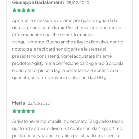
Giuseppe Badalamenti
28/02/2020
l’appetibilità. Successivamente, un quantitativo per 7/14
asciutto. Dopo l’apertura si può utilizzare la confezione
giorni per definirne la corretta digeribilità. Una volta
originale e ripiegare semplicemente l’estremità
Valutato
5
definita la digeribilità della ricetta, come per noi umani e
superiore.
Appetibile e nessun problema per quanto riguarda la
su 5
come in natura, una dieta varia e ricca (di nutrienti e
Consigli di conservazione →
durezza, nonostante la mia Pinscherina abbia una certa
consistenze, L.A.N. , complementi, snack intelligenti e
età e manchi di qualche dente, lo mangia
masticativi naturali) saranno una scelta ottimale per un
Packaging
tranquillamente. Buono anche a livello digestivo, non ho
metabolismo sempre attivo.
Le confezioni superiori a 4kg sono formate da confezioni
notato tra le feci parti non digerite e le stesse si
multiple di 4kg.
presentano consistenti. Vorrei acquistare insieme il
Prodotto su ordinazione senza conservanti, se ne
prodotto Agility ma la confezione da 2 kg e la più piccola
consiglia il consumo entro 30/45 giorni dalla data di
e per i cani di piccola taglia come la mia è eccessiva la
apertura della confezione. Al fine di avere un alimento
quantità, servirebbe avere confezioni da 300 gr.
quanto più fresco e fragrante possibile.
Marta
22/02/2020
Valutato
5
Arrivato nei tempi stabiliti, ho ordinato 12 kg dello stesso
su 5
gusto ed è arrivato diviso in 3 confezioni da 4 kg, ottimo
per la conservazione e pratico per stiparlo in dispensa.