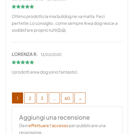
Valutato
5
Ottimo prodotto la mia bulldog ne va matta .Feci
su 5
perfette.Lo consiglio , come sempre Area dog riesce a
soddisfare proprio tutti😉🤗
LORENZA R.
12/02/2020
Valutato
5
I prodotti area dog sono fantastici.
su 5
1
2
3
…
60
→
Aggiungi una recensione
Devi
effettuare l’accesso
per pubblicare una
recensione.