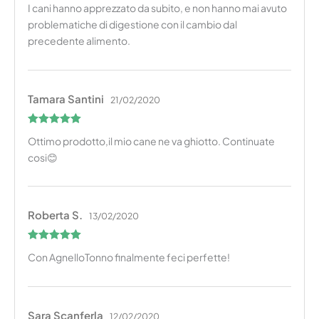
I cani hanno apprezzato da subito, e non hanno mai avuto
problematiche di digestione con il cambio dal
precedente alimento.
Tamara Santini
21/02/2020
Valutato
5
Ottimo prodotto,il mio cane ne va ghiotto. Continuate
su 5
cosi😊
Roberta S.
13/02/2020
Valutato
5
Con AgnelloTonno finalmente feci perfette!
su 5
Sara Scanferla
12/02/2020