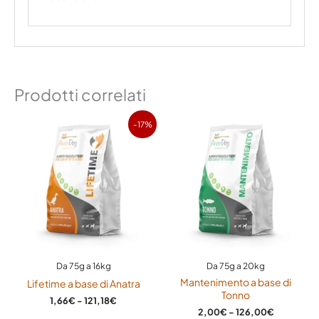
Prodotti correlati
Fascia
Fascia
-17%
di
di
prezzo:
prezzo:
da
da
1,66€
2,00€
a
a
121,18€
126,00€
Da 75g a 16kg
Da 75g a 20kg
Mantenimento a base di
Lifetime a base di Anatra
Tonno
1,66
€
-
121,18
€
2,00
€
-
126,00
€