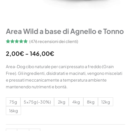
Home
/
Grain Free
/ Area Wild a base di Agnello e Tonno
Area Wild a base di Agnello e Tonno
(
476
recensioni dei clienti)
Valutato
476
4.95
su 5
2,00
€
-
146,00
€
su base
di
recensioni
Area-Dog cibo naturale per cani pressato a freddo (Grain
Free). Gli ingredienti, disidratati e macinati, vengono miscelati
e pressati meccanicamente a temperatura ambiente
mantenendo nutrimenti e bontà.
75g
5x75g (-30%)
2kg
4kg
8kg
12kg
16kg