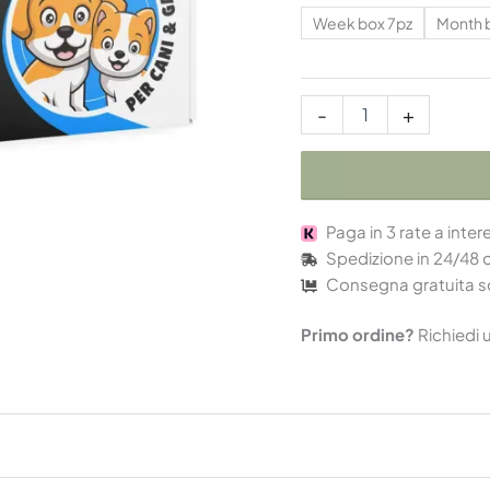
Week box 7pz
Month 
-
+
Paga in 3 rate a inter
Spedizione in 24/48 
Consegna gratuita s
Primo ordine?
Richiedi 