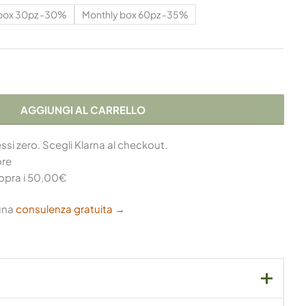
box 30pz -30%
Monthly box 60pz -35%
AGGIUNGI AL CARRELLO
essi zero. Scegli Klarna al checkout.
ore
opra i 50,00€
una
consulenza gratuita →