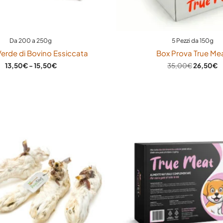
 del cucciolo, si può variare da 50g a 70g secondo le esigenze. L
ione.
Da 200 a 250g
5 Pezzi da 150g
o le esigenze.
Verde di Bovino Essiccata
Box Prova True Me
13,50
€
-
15,50
€
35,00
€
26,50
€
l’alimento un consiglio di consumo superiore ai 12mesi. Da con
pertura, conservare in frigorifero.