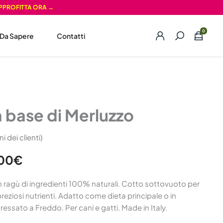
PPROFITTA ORA →
Da Sapere
Contatti
Fascia
se di Merluzzo
di
a base di Merluzzo
prezzo:
 dei clienti)
da
38,00€
00
€
a
 ragù di ingredienti 100% naturali. Cotto sottovuoto per
235,00€
 preziosi nutrienti. Adatto come dieta principale o in
sato a Freddo. Per cani e gatti. Made in Italy.