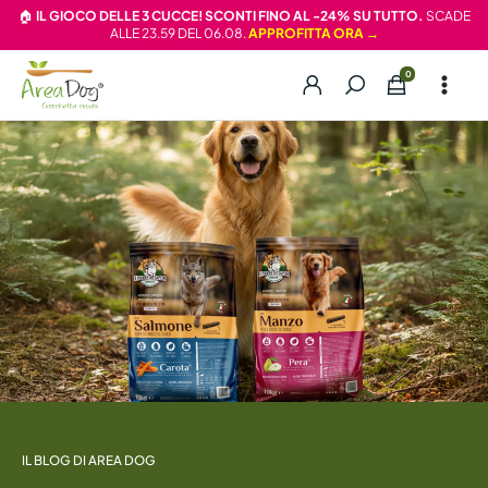
Vai
🏠
IL GIOCO DELLE 3 CUCCE! SCONTI FINO AL -24% SU TUTTO.
SCADE
ALLE 23.59 DEL 06.08.
APPROFITTA ORA →
al
contenuto
IL BLOG DI AREA DOG