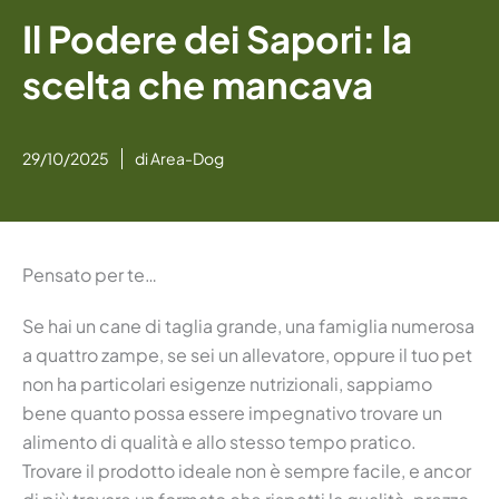
Il Podere dei Sapori: la
scelta che mancava
29/10/2025
di
Area-Dog
Pensato per te…
Se hai un cane di taglia grande, una famiglia numerosa
a quattro zampe, se sei un allevatore, oppure il tuo pet
non ha particolari esigenze nutrizionali, sappiamo
bene quanto possa essere impegnativo trovare un
alimento di qualità e allo stesso tempo pratico.
Trovare il prodotto ideale non è sempre facile, e ancor