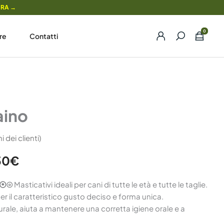
ORA →
re
Contatti
Fascia
Daino
di
aino
prezzo:
 dei clienti)
da
23,50€
50
€
a
⦿⦿⦿⦾
Masticativi ideali per cani di tutte le età e tutte le taglie.
130,50€
r il caratteristico gusto deciso e forma unica.
ale, aiuta a mantenere una corretta igiene orale e a