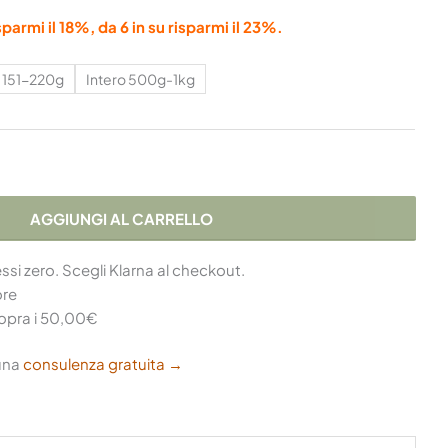
parmi il 18%, da 6 in su risparmi il 23%.
L 151-220g
Intero 500g-1kg
AGGIUNGI AL CARRELLO
essi zero. Scegli Klarna al checkout.
ore
opra i 50,00€
una
consulenza gratuita →