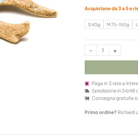
Acquistane da 3 a 5 e ris
S 40g
M 75-150g
-
+
Paga in 3 rate a inter
Spedizione in 24/48 
Consegna gratuita s
Primo ordine?
Richiedi 