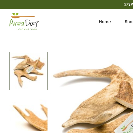
Vai
📦
SP
al
contenuto
Home
Sho