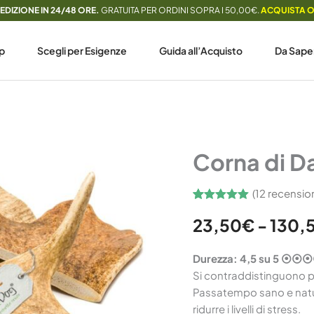
EDIZIONE IN 24/48 ORE.
GRATUITA PER ORDINI SOPRA I 50,00€.
ACQUISTA 
p
Scegli per Esigenze
Guida all’Acquisto
Da Sape
Corna
Home
/
Masticativi
/ Corna di 
di
Corna di D
Daino
quantità
(
12
recensioni
Valutato
12
5.00
23,50
su 5
€
-
130,
su base
di
recensioni
Durezza: 4,5 su 5 ⦿
Si contraddistinguono pe
Passatempo sano e natur
ridurre i livelli di stress.