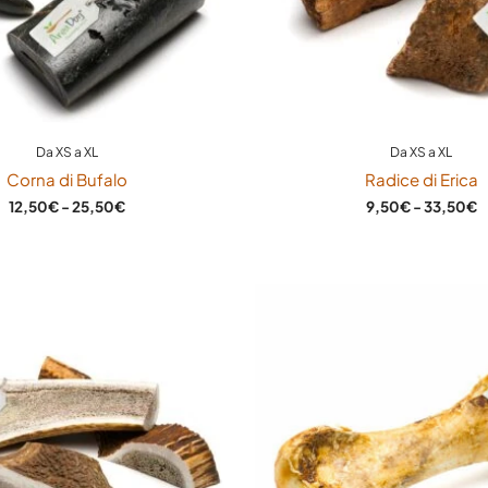
eria inorganica 53%, Umidità 14%
empre a disposizione acqua fresca e pulita.
Da XS a XL
Da XS a XL
Corna di Bufalo
Radice di Erica
12,50
€
-
25,50
€
9,50
€
-
33,50
€
sciutto.
Fascia
di
prezzo:
da
11,80€
ione.
a
29,50€