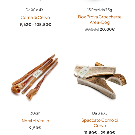
Conservazione
Da XS a 4XL
15 Pezzi da 75g
Si conserva a temperatura ambiente in luogo fresco e
Box Prova Crocchette
Corna di Cervo
Area-Dog
asciutto.
9,62
€
-
108,80
€
30,00
€
20,00
€
Fascia
di
prezzo:
da
11,80€
a
29,50€
30cm
Da S a XL
Spaccato Corno di
Nervi di Vitello
Cervo
9,50
€
11,80
€
-
29,50
€