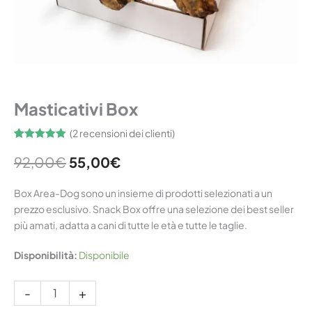
Home
/
Masticativi
/ Masticativi Box
Masticativi Box
(
2
recensioni dei clienti)
Valutato
2
5.00
su 5 su
92,00
€
55,00
€
base di
recensioni
Box Area-Dog sono un insieme di prodotti selezionati a un
prezzo esclusivo. Snack Box offre una selezione dei best seller
più amati, adatta a cani di tutte le età e tutte le taglie.
Disponibilità:
Disponibile
-
+