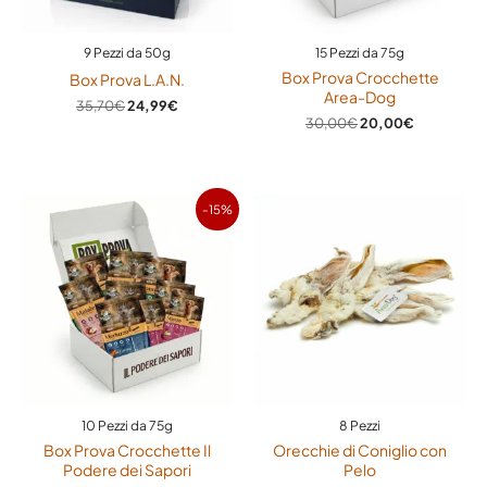
su 5
9 Pezzi da 50g
15 Pezzi da 75g
Aggiungi una recensione
Box Prova Crocchette
Box Prova L.A.N.
Area-Dog
Devi
effettuare l’accesso
per pubblicare una
35,70
€
24,99
€
recensione.
30,00
€
20,00
€
Il
Il
-15%
prezzo
prezzo
originale
attuale
era:
è:
20,00€.
16,99€.
10 Pezzi da 75g
8 Pezzi
Box Prova Crocchette Il
Orecchie di Coniglio con
Podere dei Sapori
Pelo