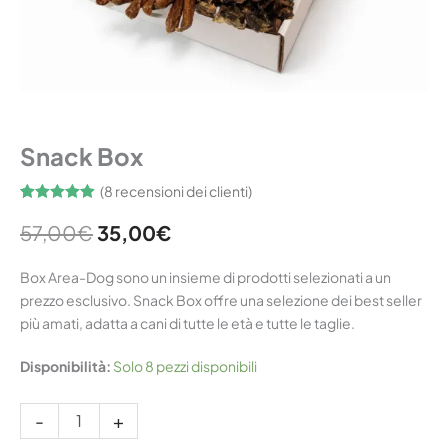
Home
/
Snack
/ Snack Box
Snack Box
(
8
recensioni dei clienti)
Valutato
8
5.00
su 5 su
57,00
€
35,00
€
base di
recensioni
Box Area-Dog sono un insieme di prodotti selezionati a un
prezzo esclusivo. Snack Box offre una selezione dei best seller
più amati, adatta a cani di tutte le età e tutte le taglie.
Disponibilità:
Solo 8 pezzi disponibili
-
+