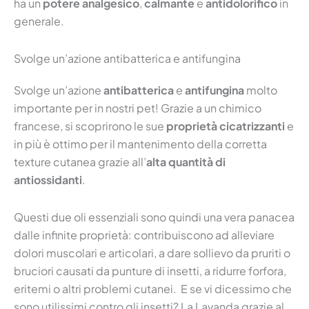
ha un
potere analgesico
,
calmante
e
antidolorifico
in
generale.
Svolge un’azione antibatterica e antifungina
Svolge un’azione
antibatterica
e
antifungina
molto
importante per in nostri pet! Grazie a un chimico
francese, si scoprirono le sue
proprietà cicatrizzanti
e
in più è ottimo per il mantenimento della corretta
texture cutanea grazie all’
alta quantità di
antiossidanti
.
Questi due oli essenziali sono quindi
una vera panacea
dalle infinite proprietà: contribuiscono ad alleviare
dolori muscolari e articolari, a dare sollievo da pruriti o
bruciori causati da punture di insetti, a ridurre forfora,
eritemi o altri problemi cutanei. E se vi dicessimo che
sono utilissimi contro gli insetti? La Lavanda grazie al