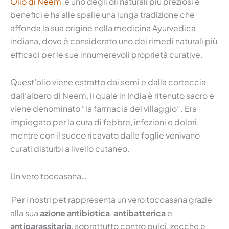
Olio di Neem
è uno degli oli naturali più preziosi e
benefici e ha alle spalle una lunga tradizione che
affonda la sua origine nella medicina Ayurvedica
indiana, dove è considerato uno dei rimedi naturali più
efficaci per le sue innumerevoli proprietà curative.
Quest’olio viene estratto dai semi e dalla corteccia
dall’albero di Neem, il quale in India è ritenuto sacro e
viene denominato “la farmacia del villaggio”. Era
impiegato per la cura di febbre, infezioni e dolori,
mentre con il succo ricavato dalle foglie venivano
curati disturbi a livello cutaneo.
Un vero toccasana…
Per i nostri pet rappresenta un vero toccasana grazie
alla sua
azione antibiotica
,
antibatterica
e
antiparassitaria
, soprattutto contro pulci, zecche e