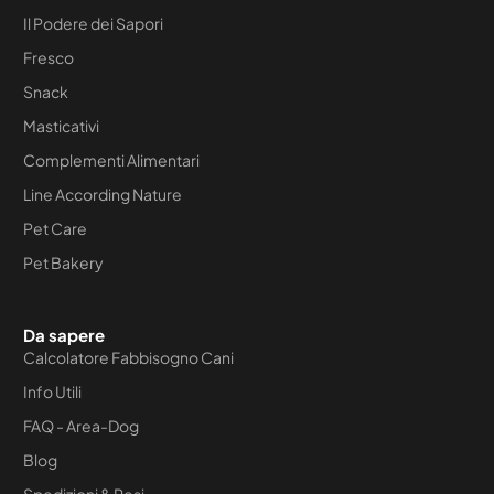
Il Podere dei Sapori
Fresco
Snack
Masticativi
Complementi Alimentari
Line According Nature
Pet Care
Pet Bakery
Da sapere
Calcolatore Fabbisogno Cani
Info Utili
FAQ - Area-Dog
Blog
Spedizioni & Resi