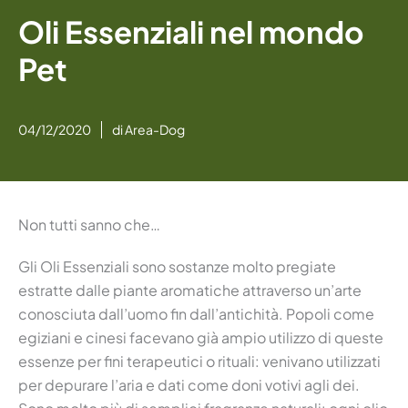
Oli Essenziali nel mondo
Pet
04/12/2020
di
Area-Dog
Non tutti sanno che…
Gli Oli Essenziali sono sostanze molto pregiate
estratte dalle piante aromatiche attraverso un’arte
conosciuta dall’uomo fin dall’antichità. Popoli come
egiziani e cinesi facevano già ampio utilizzo di queste
essenze per fini terapeutici o rituali: venivano utilizzati
per depurare l’aria e dati come doni votivi agli dei.