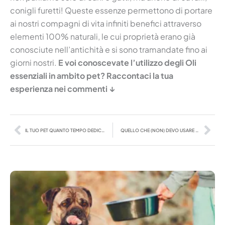
conigli furetti! Queste essenze permettono di portare
ai nostri compagni di vita infiniti benefici attraverso
elementi 100% naturali, le cui proprietà erano già
conosciute nell’antichità e si sono tramandate fino ai
giorni nostri.
E voi conoscevate l’utilizzo degli Oli
essenziali in ambito pet?
Raccontaci la tua
esperienza nei commenti
↓
Precedente
Suc
IL TUO PET QUANTO TEMPO DEDICA ALLA SUA BAUTY ROUTINE?
QUELLO CHE (NON) DEVO USARE PER UNA CASA PET-FRIENDLY