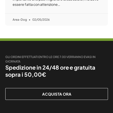
essere fatta con attenzione…
Area-Dog
02/05/2026
GLI ORDINI EFFETTUATI ENTRO LE ORE 7.00 VERRANNO EVASI IN
GIORNATA
Spedizione in 24/48 ore e gratuita
sopra i 50,00€
ACQUISTA ORA