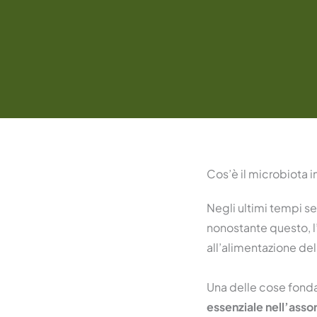
Cos’è il microbiota i
Negli ultimi tempi s
nonostante questo, 
all’alimentazione del
Una delle cose fonda
essenziale nell’assor