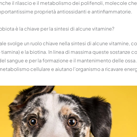
he il rilascio e il metabolismo dei polifenoli, molecole che 
portantissime proprietà antiossidanti e antinfiammatorie.
biota è la chiave per la sintesi di alcune vitamine?
nale svolge un ruolo chiave nella sintesi di alcune vitamine, co
1 (o tiamina) e la biotina. In linea di massima queste sostanze
del sangue e per la formazione e il mantenimento delle ossa
 metabolismo cellulare e aiutano l’organismo a ricavare energ