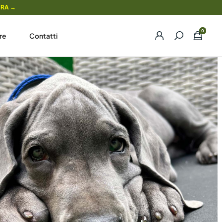
ORA →
re
Contatti