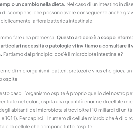
sempio un cambio nella dieta.
Nel caso di un intestino in dise
ni di scompensi che possono avere conseguenze anche gravi
iclicamente la flora batterica intestinale.
rremmo fare una premessa:
Questo articolo è a scopo informat
rticolari necessità o patologie vi invitiamo a consultare i
a.
Partiamo dal principio: cos’è il microbiota intestinale?
sieme di microrganismi, batteri, protozoi e virus che gioca un 
o ospite
questo caso, l’organismo ospite è proprio quello del nostro pet
ntrato nel colon, ospita una quantità enorme di cellule mic
degli abitanti del microbiota si trovi oltre i 10 miliardi di unit
 e 1014). Per capirci, il numero di cellule microbiche è di ci
tale di cellule che compone tutto l’ospite.