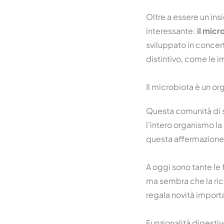
Oltre a essere un ins
interessante:
il micr
sviluppato in concert
distintivo, come le i
Il microbiota è un orga
Questa comunità di sp
l’intero organismo l
questa affermazione
A oggi sono tante le 
ma sembra che la ricer
regala novità importa
Funzionalità digesti