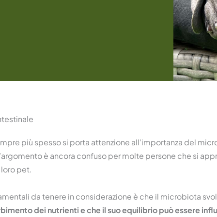
ntestinale
empre più spesso si porta attenzione all’importanza del micr
l’argomento è ancora confuso per molte persone che si app
 loro pet.
mentali da tenere in considerazione è che il microbiota sv
bimento dei nutrienti e che il suo equilibrio può essere infl