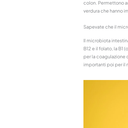
colon. Permettono anc
verdura che hanno im
Sapevate che il micro
Il microbiota intesti
B12 e il folato, la B
per la coagulazione 
importanti poi per il