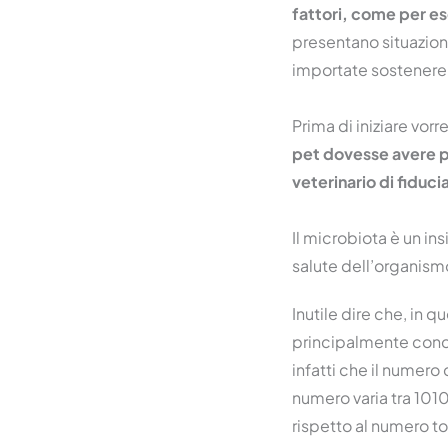
fattori, come per e
presentano situazio
importate sostenere c
Prima di iniziare vo
pet dovesse avere pa
veterinario di fiduci
Il microbiota è un in
salute dell’organism
Inutile dire che, in 
principalmente conce
infatti che il numero 
numero varia tra 1010
rispetto al numero to