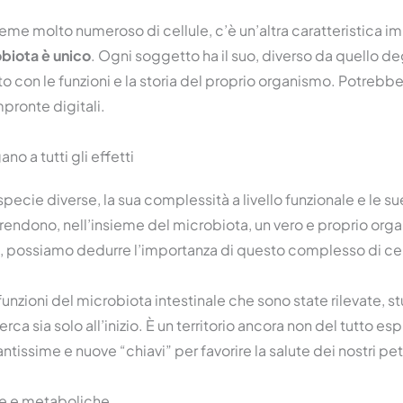
ieme molto numeroso di cellule, c’è un’altra caratteristica i
obiota è unico
. Ogni soggetto ha il suo, diverso da quello deg
o con le funzioni e la storia del proprio organismo. Potrebbe 
mpronte digitali.
no a tutti gli effetti
ecie diverse, la sua complessità a livello funzionale e le su
a rendono, nell’insieme del microbiota, un vero e proprio org
, possiamo dedurre l’importanza di questo complesso di ce
funzioni del microbiota intestinale che sono state rilevate, s
ca sia solo all’inizio. È un territorio ancora non del tutto es
ntissime e nuove “chiavi” per favorire la salute dei nostri pet
ve e metaboliche