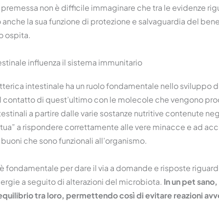
premessa non è difficile immaginare che tra le evidenze rig
mo anche la sua funzione di protezione e salvaguardia del ben
o ospita.
testinale influenza il sistema immunitario
atterica intestinale ha un ruolo fondamentale nello sviluppo 
al contatto di quest’ultimo con le molecole che vengono pr
stinali a partire dalle varie sostanze nutritive contenute negli 
bitua” a rispondere correttamente alle vere minacce e ad acc
 buoni che sono funzionali all’organismo.
è fondamentale per dare il via a domande e risposte riguar
ergie a seguito di alterazioni del microbiota.
In un pet sano,
quilibrio tra loro, permettendo così di evitare reazioni avve