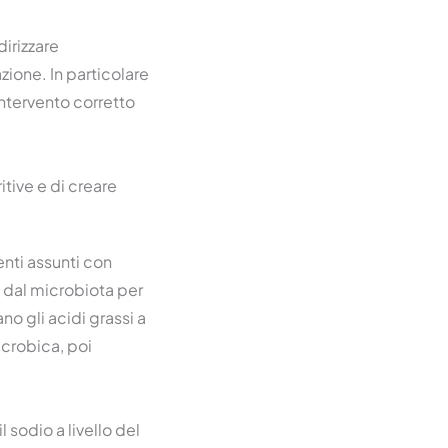
irizzare
ione. In particolare
intervento corretto
itive e di creare
enti assunti con
i dal microbiota per
o gli acidi grassi a
crobica, poi
sodio a livello del