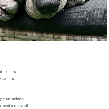
obiota ma,
rocciano
olge
un’azione
uenzato da tanti