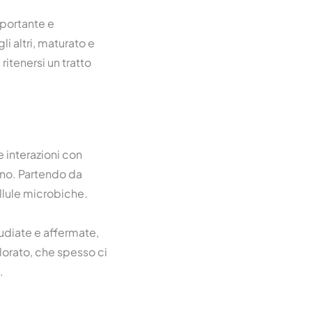
mportante e
li altri, maturato e
ritenersi un tratto
e interazioni con
ano. Partendo da
llule microbiche.
tudiate e affermate,
plorato, che spesso ci
.