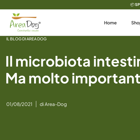
Vai
📦
SP
al
contenuto
Home
Sho
IL BLOG DI AREA DOG
Il microbiota intest
Ma molto important
01/08/2021
di
Area-Dog