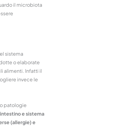
uardo il microbiota
essere
del sistema
odotte o elaborate
alimenti. Infatti il
ogliere invece le
do patologie
 intestino e sistema
rse (allergie) e