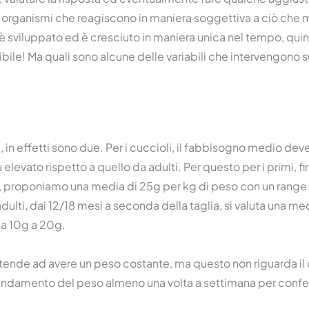
i organismi che reagiscono in maniera soggettiva a ciò che
 è sviluppato ed è cresciuto in maniera unica nel tempo, quin
ibile! Ma quali sono alcune delle variabili che intervengono 
, in effetti sono due. Per i cuccioli, il fabbisogno medio dev
levato rispetto a quello da adulti. Per questo per i primi, fi
, proponiamo una media di 25g per kg di peso con un range 
dulti, dai 12/18 mesi a seconda della taglia, si valuta una me
da 10g a 20g.
 tende ad avere un peso costante, ma questo non riguarda il
’andamento del peso almeno una volta a settimana per conf