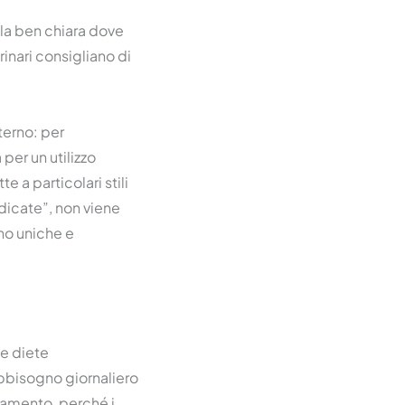
lla ben chiara dove
erinari consigliano di
terno: per
per un utilizzo
e a particolari stili
dicate”, non viene
no uniche e
e diete
abbisogno giornaliero
tamento, perché i