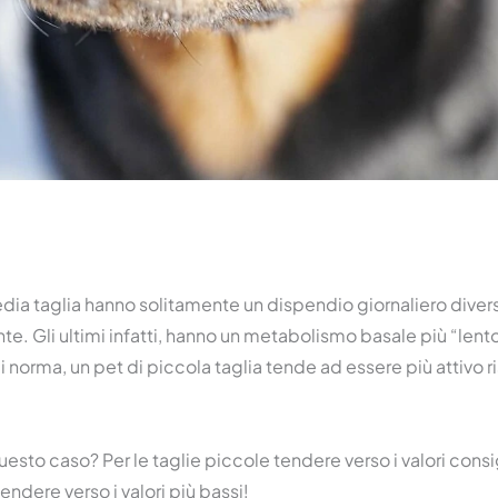
edia taglia hanno solitamente un dispendio giornaliero diverso
te. Gli ultimi infatti, hanno un metabolismo basale più “lento”
 norma, un pet di piccola taglia tende ad essere più attivo ri
uesto caso? Per le taglie piccole tendere verso i valori consig
tendere verso i valori più bassi!