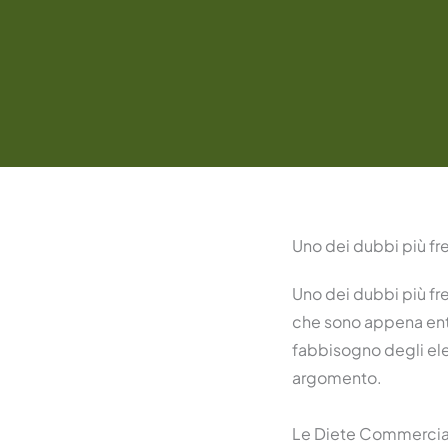
Uno dei dubbi più fr
Uno dei dubbi più fre
che sono appena entr
fabbisogno degli elem
argomento.
Le Diete Commercia