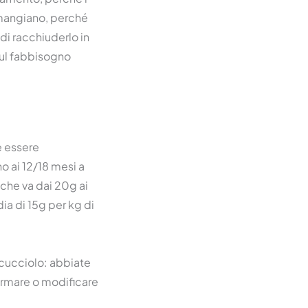
 mangiano, perché
di racchiuderlo in
sul fabbisogno
e essere
no ai 12/18 mesi a
che va dai 20g ai
dia di 15g per kg di
 cucciolo: abbiate
ermare o modificare