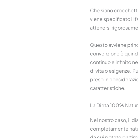
Che siano crocchette,
viene specificato il f
attenersi rigorosame
Questo avviene princ
convenzione è quindi
continuo e infinito ne
di vita o esigenze. 
preso in considerazi
caratteristiche.
La Dieta 100% Natu
Nel nostro caso, il 
completamente natura
da cui potete partir