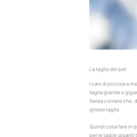
La taglia del pet
I cani di piccola e m
taglia grande e gigan
Senza contare che, di
grossa taglia.
Quindi cosa fare in q
per le taglie giganti 