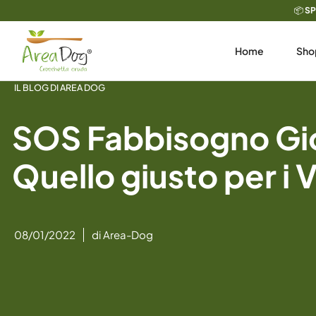
Vai
📦
SP
al
contenuto
Home
Sho
IL BLOG DI AREA DOG
SOS Fabbisogno Gio
Quello giusto per i 
08/01/2022
di
Area-Dog