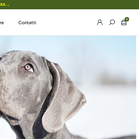
ORA →
re
Contatti