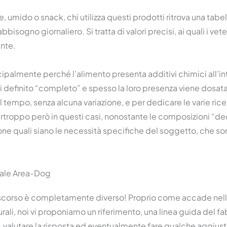
 umido o snack, chi utilizza questi prodotti ritrova una tabe
abbisogno giornaliero. Si tratta di valori precisi, ai quali i vet
nte.
ipalmente perché l’alimento presenta additivi chimici all’in
 definito “completo” e spesso la loro presenza viene dosata 
l tempo, senza alcuna variazione, e per dedicare le varie ricett
Purtroppo però in questi casi, nonostante le composizioni “de
one quali siano le necessità specifiche del soggetto, che so
rale Area-Dog
discorso è completamente diverso! Proprio come accade nell
li, noi vi proponiamo un riferimento, una linea guida del f
e, valutare la risposta ed eventualmente fare qualche aggius