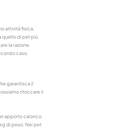
 attività fisica,
a quello di pet più
are la razione.
 secondo caso.
he garantisca il
possiamo ritoccare il
 un apporto calorico
kg di peso. Nei pet