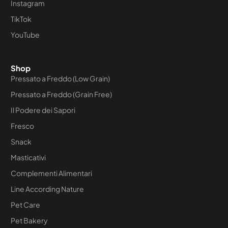
Instagram
TikTok
YouTube
Shop
Pressato a Freddo (Low Grain)
Pressato a Freddo (Grain Free)
Il Podere dei Sapori
Fresco
Snack
Masticativi
Complementi Alimentari
Line According Nature
Pet Care
Pet Bakery