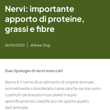
Nervi: importante
apporto di proteine,
grassi e fibre
16/04/2020
di
Area-Dog
Due tipologie di nervi essiccati
Nervo è il nome di un alimento di origine animale,
normalmente considerato carne (anche se non sono
costituiti da tessuto muscolare) ma più
specificamente classificato nel quinto quarto
dell’animale.