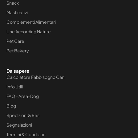
Snack
Masticativi
Complementi Alimentari
Line According Nature
Pet Care
Pet Bakery
Da sapere
Calcolatore Fabbisogno Cani
Info Utili
FAQ - Area-Dog
Blog
Spedizioni & Resi
Segnalazioni
Termini & Condizioni