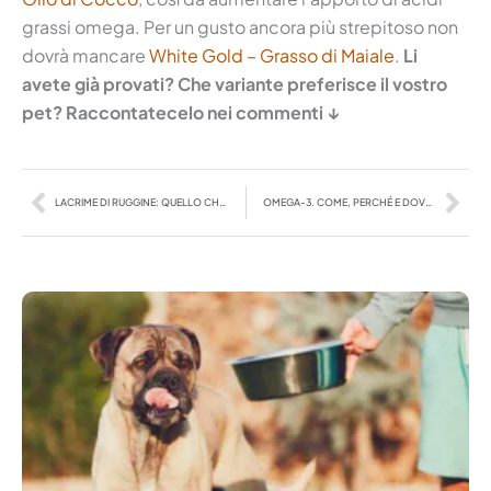
grassi omega. Per un gusto ancora più strepitoso non
dovrà mancare
White Gold – Grasso di Maiale
.
Li
avete già provati? Che variante preferisce il vostro
pet? Raccontatecelo nei commenti ↓
Precedente
Suc
LACRIME DI RUGGINE: QUELLO CHE SERVE PER COMBATTERLE
OMEGA-3. COME, PERCHÉ E DOVE TROVARLI?