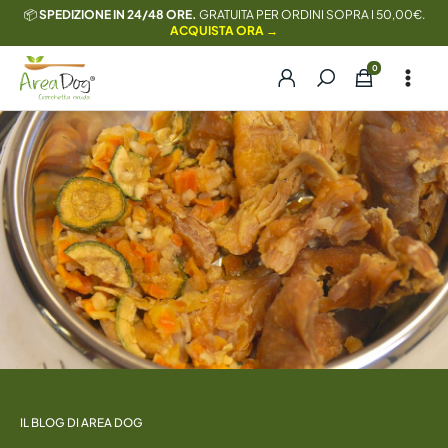
Vai
📦
SPEDIZIONE IN 24/48 ORE.
GRATUITA PER ORDINI SOPRA I 50,00€.
ACQUISTA ORA →
al
contenuto
IL BLOG DI AREA DOG