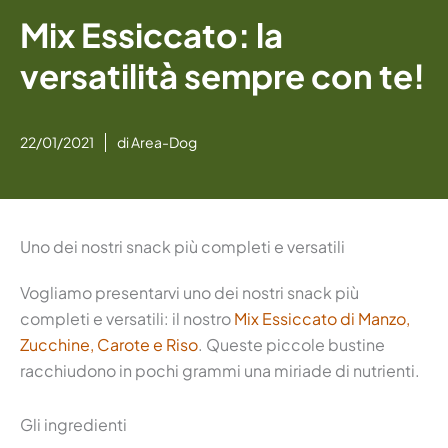
Mix Essiccato: la
versatilità sempre con te!
22/01/2021
di
Area-Dog
Uno dei nostri snack più completi e versatili
Vogliamo presentarvi uno dei nostri snack più
completi e versatili: il nostro
Mix Essiccato di Manzo,
Zucchine, Carote e Riso
. Queste piccole bustine
racchiudono in pochi grammi una miriade di nutrienti.
Gli ingredienti