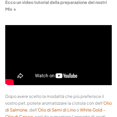
Ecco un video tutorial della preparazione dei nostri
Mix ↓
Dopo avere scelto la modalità che più preferisce il
vostro pet, potete aromatizzare la ciotola con dell’
Olio
di Salmone
, dell’
Olio di Semi di Lino
o
White Gold –
Olio di Cocco
, così da aumentare l’apporto di acidi